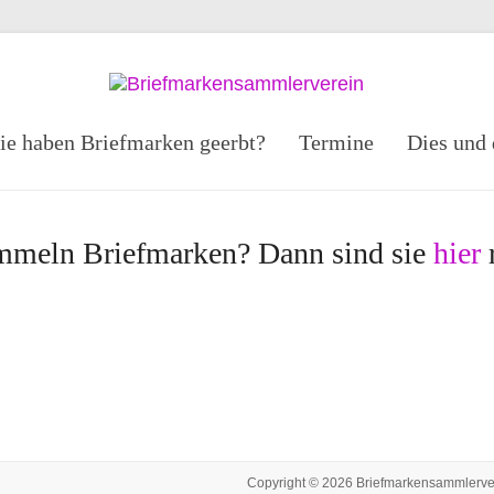
Briefma
Syke
ie haben Briefmarken geerbt?
Termine
Dies und 
und
Umgebun
mmeln Briefmarken? Dann sind sie
hier
r
Copyright © 2026
Briefmarkensammlerve