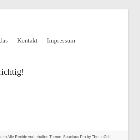
rkensammlerverein
das
Kontakt
Impressum
g
ichtig!
rein
Alle Rechte vorbehalten.Theme:
Spacious Pro
by ThemeGrill.